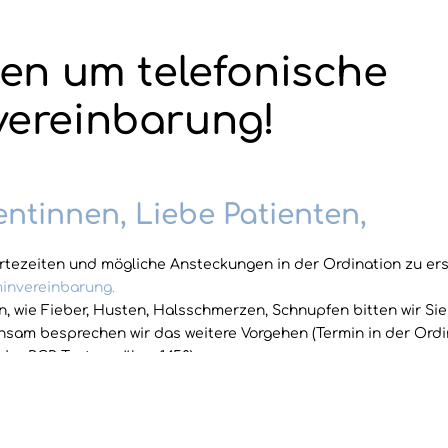
ten um telefonische
vereinbarung!
entinnen, Liebe Patienten,
tezeiten und mögliche Ansteckungen in der Ordination zu ers
minvereinbarung.
, wie Fieber, Husten, Halsschmerzen, Schnupfen bitten wir Sie
sam besprechen wir das weitere Vorgehen (Termin in der Ordi
der PCR Testung über 1450).
Ordination gilt zu Ihrem und dem Schutz Anderer FFP2- Maskenp
ereich die Hände gut desinfizieren.
auseichend Abstand zu anderen Patienten.